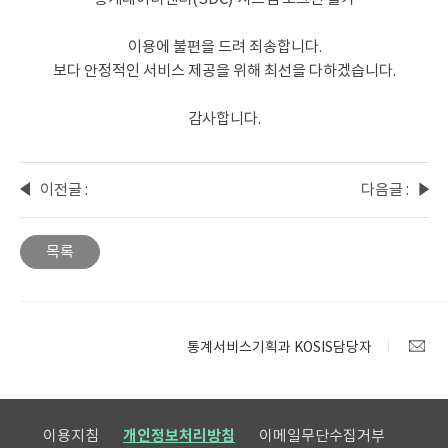
이용에 불편을 드려 죄송합니다.
보다 안정적인 서비스 제공을 위해 최선을 다하겠습니다.
감사합니다.
이전글 :
다음글 :
2026년
2026년
5월
6월 말
목록
국가통
기준
계포털
KOSIS
퀴즈
수록자
이벤트
료
통계서비스기획과 KOSIS담당자
당첨자
현행화
발표
율 공개
이용지침
개인정보처리방침
이메일무단수집거부